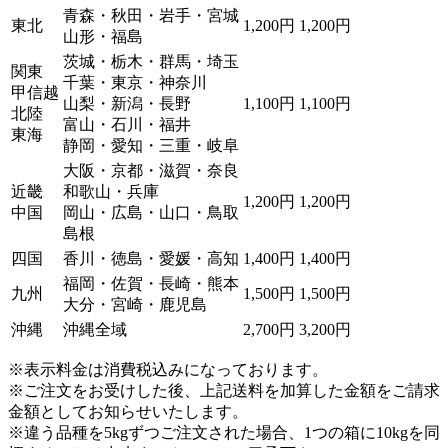
青森・秋田・岩手・宮城
東北
1,200円
1,200円
山形・福島
茨城・栃木・群馬・埼玉
関東
千葉・東京・神奈川
甲信越
山梨・新潟・長野
1,100円
1,100円
北陸
富山・石川・福井
東海
静岡・愛知・三重・岐阜
大阪・京都・滋賀・奈良
近畿
和歌山・兵庫
1,200円
1,200円
中国
岡山・広島・山口・鳥取
島根
四国
香川・徳島・愛媛・高知
1,400円
1,400円
福岡・佐賀・長崎・熊本
九州
1,500円
1,500円
大分・宮崎・鹿児島
沖縄
沖縄全域
2,700円
3,200円
※表示料金は消費税込みになっております。
※ご注文をお受けした後、上記送料を加算した金額をご請求
金額としてお知らせいたします。
※違う品種を5kgずつご注文された場合、1つの箱に10kgを同