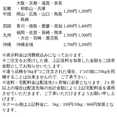
大阪・京都・滋賀・奈良
近畿
・和歌山・兵庫
1,200円
1,200円
中国
岡山・広島・山口・鳥取
・島根
四国
香川・徳島・愛媛・高知
1,400円
1,400円
福岡・佐賀・長崎・熊本
九州
1,500円
1,500円
・大分・宮崎・鹿児島
沖縄
沖縄全域
2,700円
3,200円
※表示料金は消費税込みになっております。
※ご注文をお受けした後、上記送料を加算した金額をご請求
金額としてお知らせいたします。
※違う品種を5kgずつご注文された場合、1つの箱に10kgを同
梱することは出来ませんので、ご了承下さい。
※送料・宅配料金は配送先1ヶ所毎に必要となります。2ヶ所
以上の場合は配送先毎の合計金額により上記宅配料金を適用
させていただきます。ご了承いただけますようお願い申し上
げます。
※クール便は上記料金に、5kg：330円/10kg：660円加算とな
ります。