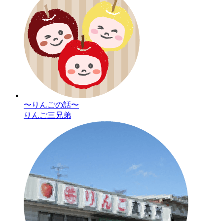
〜りんごの話〜
りんご三兄弟